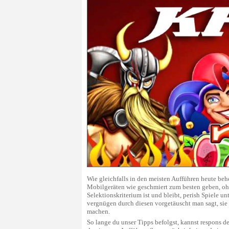
Wie gleichfalls in den meisten Aufführen heute be
Mobilgeräten wie geschmiert zum besten geben, ohn
Selektionskriterium ist und bleibt, perish Spiele 
vergnügen durch diesen vorgetäuscht man sagt, sie s
machen.
So lange du unser Tipps befolgst, kannst respons 