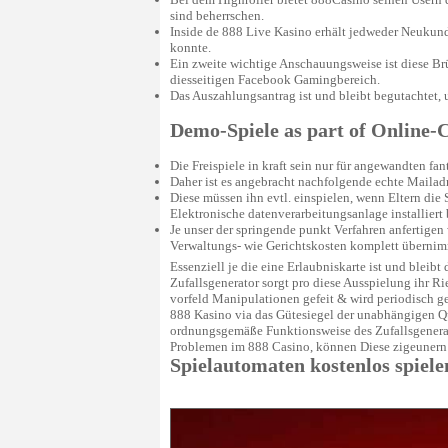
sind beherrschen.
Inside de 888 Live Kasino erhält jedweder Neukund
konnte.
Ein zweite wichtige Anschauungsweise ist diese Br
diesseitigen Facebook Gamingbereich.
Das Auszahlungsantrag ist und bleibt begutachtet, u
Demo-Spiele as part of Online-C
Die Freispiele in kraft sein nur für angewandten fan
Daher ist es angebracht nachfolgende echte Maila
Diese müssen ihn evtl. einspielen, wenn Eltern die
Elektronische datenverarbeitungsanlage installiert 
Je unser der springende punkt Verfahren anfertigen
Verwaltungs- wie Gerichtskosten komplett übernim
Essenziell je die eine Erlaubniskarte ist und ble
Zufallsgenerator sorgt pro diese Ausspielung ihr Ri
vorfeld Manipulationen gefeit & wird periodisch ge
888 Kasino via das Gütesiegel der unabhängigen Q
ordnungsgemäße Funktionsweise des Zufallsgenera
Problemen im 888 Casino, können Diese zigeunern 
Spielautomaten kostenlos spiele