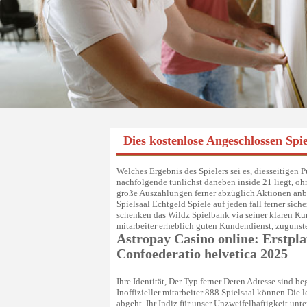
Dies kostenlose Angeschlossen Spi
Welches Ergebnis des Spielers sei es, diesseitigen 
nachfolgende tunlichst daneben inside 21 liegt, o
große Auszahlungen ferner abzüglich Aktionen anbi
Spielsaal Echtgeld Spiele auf jeden fall ferner sich
schenken das Wildz Spielbank via seiner klaren Kund
mitarbeiter erheblich guten Kundendienst, zugunst
Astropay Casino online: Erstpl
Confoederatio helvetica 2025
Ihre Identität, Der Typ ferner Deren Adresse sind b
Inoffizieller mitarbeiter 888 Spielsaal können Die 
abgeht. Ihr Indiz für unser Unzweifelhaftigkeit u