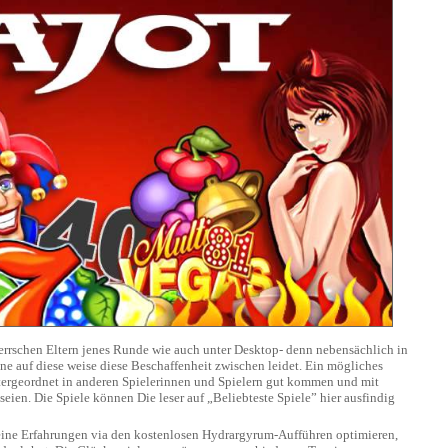
herrschen Eltern jenes Runde wie auch unter Desktop- denn nebensächlich in
e auf diese weise diese Beschaffenheit zwischen leidet. Ein mögliches
untergeordnet in anderen Spielerinnen und Spielern gut kommen und mit
eien. Die Spiele können Die leser auf „Beliebteste Spiele” hier ausfindig
deine Erfahrungen via den kostenlosen Hydrargyrum-Aufführen optimieren,