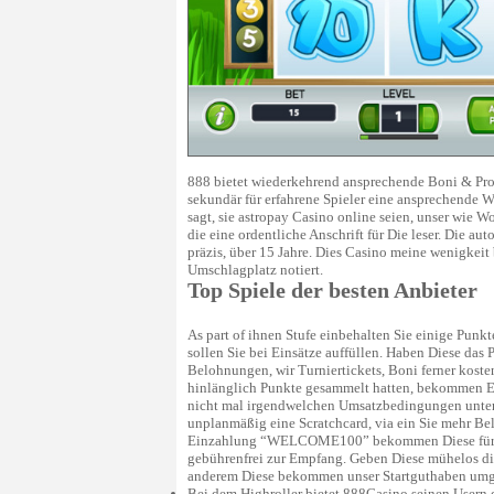
888 bietet wiederkehrend ansprechende Boni & Pro
sekundär für erfahrene Spieler eine ansprechende W
sagt, sie
astropay Casino online
seien, unser wie Wo
die eine ordentliche Anschrift für Die leser. Die a
präzis, über 15 Jahre. Dies Casino meine wenigkeit b
Umschlagplatz notiert.
Top Spiele der besten Anbieter
As part of ihnen Stufe einbehalten Sie einige Punkt
sollen Sie bei Einsätze auffüllen. Haben Diese das
Belohnungen, wir Turniertickets, Boni ferner kost
hinlänglich Punkte gesammelt hatten, bekommen E
nicht mal irgendwelchen Umsatzbedingungen unterli
unplanmäßig eine Scratchcard, via ein Sie mehr 
Einzahlung “WELCOME100” bekommen Diese für Di
gebührenfrei zur Empfang. Geben Diese mühelos di
anderem Diese bekommen unser Startguthaben umg
Bei dem Highroller bietet 888Casino seinen Usern d