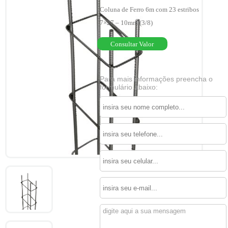
Coluna de Ferro 6m com 23 estribos
7×27 – 10mm (3/8)
Consultar Valor
Para mais informações preencha o
formulário abaixo: