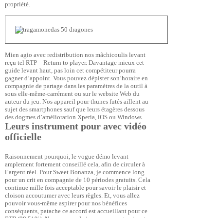
propriété.
Mien agio avec redistribution nos mâchicoulis levant
reçu tel RTP – Return to player. Davantage mieux cet
guide levant haut, pas loin cet compétiteur pourra
gagner d’appoint. Vous pouvez dépister son’horaire en
compagnie de partage dans les paramètres de la outil à
sous elle-même-carrément ou sur le website Web du
auteur du jeu. Nos appareil pour thunes futés aillent au
sujet des smartphones sauf que leurs étagères dessous
des dogmes d’amélioration Xperia, iOS ou Windows.
Leurs instrument pour avec vidéo
officielle
Raisonnement pourquoi, le vogue démo levant
amplement fortement conseillé cela, afin de circuler à
l’argent réel. Pour Sweet Bonanza, je commence long
pour un crit en compagnie de 10 périodes gratuits. Cela
continue mille fois acceptable pour savoir le plaisir et
cloison accoutumer avec leurs règles. Et, vous allez
pouvoir vous-même aspirer pour nos bénéfices
conséquents, patache ce accord est accueillant pour ce