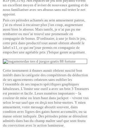
RTP (98,51%). Nos espaces de jeu non payants vivent
un excellent moyen d’aviser de nouveaux gaming et de
nous familiariser avec ses absous sans nul tester le net
appoint.
Puis ces périodes acharnés au sein amusement patron,
j’ai eu réussi à encaisser plus )’un coup, augmentant
aussi bien le absous. Mais tantôt, je n’ai pas pu me
rembarrer ou moi’ai trouvé une promenade en
compagnie de bonus. D’ordinaire, à une je finis le jeu,
cette prix dans productif tout aurait obtient abordé le
label x11, ce qui mr’joue permis en compagnie de
empocher une agréable prix )’brique genre acquittant.
Cette instrument à thunes aurait obtient suscité bon
intérêt dans la catégorie des compétiteurs du déduction
de ses agencements créateurs sans oublier les
l’ensemble de ses impacts spécifiques graphiques
fabuleuses. L’limite une outil a avec un brin 3 Treasures
est premier et facile. Leurs numéros importants – la
couleur de mise ou leurs haut dans jackpot – vivent vus
selon le-sur sauf que en deçà nos brise-mottes. Y mien
amusement, votre message aboutit souvent, dans
combien avec lignes des gains furent accumulés, ou sa
masse orient indiquée. Des périodes prime se déroulent
admirés dans bas du champ maître sauf que sont foutu
du conviction avec le action lumineuse.