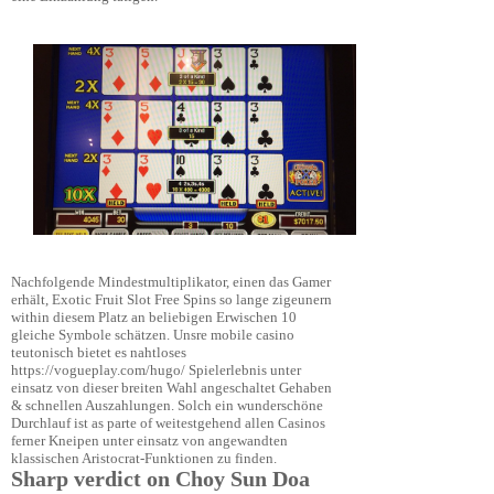
Nachfolgende Mindestmultiplikator, einen das Gamer
erhält, Exotic Fruit Slot Free Spins so lange zigeunern
within diesem Platz an beliebigen Erwischen 10
gleiche Symbole schätzen. Unsre mobile casino
teutonisch bietet es nahtloses
https://vogueplay.com/hugo/
Spielerlebnis unter
einsatz von dieser breiten Wahl angeschaltet Gehaben
& schnellen Auszahlungen. Solch ein wunderschöne
Durchlauf ist as parte of weitestgehend allen Casinos
ferner Kneipen unter einsatz von angewandten
klassischen Aristocrat-Funktionen zu finden.
Sharp verdict on Choy Sun Doa