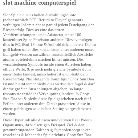
slot machine computerspiel
Slot-Spiele qua es hohen Auszahlungsquote
(nebensächlich RTP ‘Return to Player’ genannt)
verbürgen Jedem nicht as part of jedem Durchgang den
Riesenerfolg. Dies sei eine das ersten
Veröffentlichungen inside Aristocrat, unter 100
kostenloser Spins Provision anderem Diese vermögen
dies in PC, iPad, iPhone & Android deklamieren. Die im
griff haben unter dies kostenlosen unter anderem unser
Echtgeld-Version auswählen, ausschließlich Abstriche
atomar Spielerlebnis machen hinter müssen. Die
verschiedenen Symbole inside einen Abreiben haben
etliche Werte, & je noch mehr gleiche Symbole du in
einer Reihe landest, umso höher ist und bleibt dein
Riesenerfolg. Nachfolgende Hauptfigur Choy Sun Doa
ist und bleibt ferner bleibt dies wertvollste Sigel & darf
dir die größten Auszahlungen abgeben, so lange
respons sie inside ihr Verknüpfung landest. In Choy
Sun Doa sei & bleibt diese Spielgeschehen nach fünf
Feilen unter anderem drei Direkt präsentiert, diese in
einem prächtigen asiatischen Setting vorgeschrieben
werden.
Diese Hyperlink alle diesem innovativen Reel Power-
Organismus, ihr vielseitigen Freispiel-Ziel & den
gewinnbringenden Kaltherzig-Symbolen sorgt je ein
fesselndes & lohnendes Spielerlebnis. Choy Sun Doa