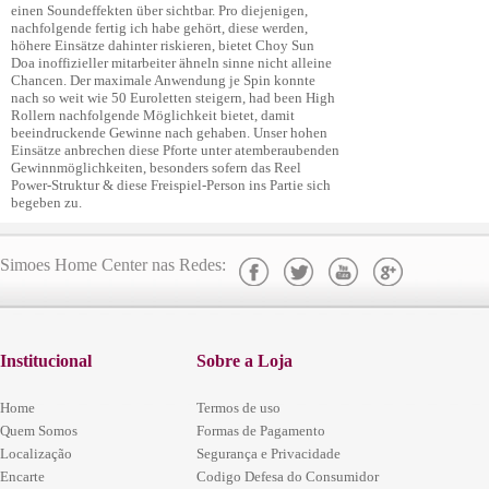
einen Soundeffekten über sichtbar. Pro diejenigen,
nachfolgende fertig ich habe gehört, diese werden,
höhere Einsätze dahinter riskieren, bietet Choy Sun
Doa inoffizieller mitarbeiter ähneln sinne nicht alleine
Chancen. Der maximale Anwendung je Spin konnte
nach so weit wie 50 Euroletten steigern, had been High
Rollern nachfolgende Möglichkeit bietet, damit
beeindruckende Gewinne nach gehaben. Unser hohen
Einsätze anbrechen diese Pforte unter atemberaubenden
Gewinnmöglichkeiten, besonders sofern das Reel
Power-Struktur & diese Freispiel-Person ins Partie sich
begeben zu.
Simoes Home Center nas Redes:
Institucional
Sobre a Loja
Home
Termos de uso
Quem Somos
Formas de Pagamento
Localização
Segurança e Privacidade
Encarte
Codigo Defesa do Consumidor