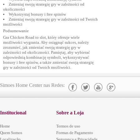
Zmieniaj swoją strategię gry w zależności od
okoliczności
Wykorzystaj bonusy i free spinów
Zmieniaj swoją strategię gry w zależności od Twoich
możliwości
Podsumowanie
Gra Chicken Road to slot, który oferuje wiele
możliwości wygrania. Aby osiągnąć sukces, należy
zrozumieć, jak zmieniać swoją strategię gry w
zależności od okoliczności. Pamiętaj, aby wybierać
odpowiednią kombinację symboli, wykorzystywać
bonusy i free spinów, a także zmieniać swoją strategię
gry w zależności od Twoich możliwości.
Simoes Home Center nas Redes:
Institucional
Sobre a Loja
Home
Termos de uso
Quem Somos
Formas de Pagamento
Localização
Segurança e Privacidade