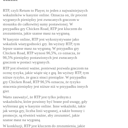
RTP, czyli Return to Player, to jeden z najważniejszych
wskaźników w kasynie online. Oznacza on, ile procent
wygranych pieniędzy jest zwracanych graczom w
stosunku do całkowitej sumy postawionej. W
przypadku gry Chicken Road, RTP jest kluczem do
zrozumienia, jakie szanse masz na wygraną.
W kasynie online, RTP jest wykorzystywane jako
wskaźnik wiarygodności gry. Im wyższy RTP, tym
lepsze szanse masz na wygraną. W przypadku gry
Chicken Road, RTP wynosi 96,5%, co oznacza, że
96,5% pieniędzy postawionych jest zwracanych
graczom w postaci wygranych.
RTP jest również ważne, ponieważ pozwala graczom na
ocenę ryzyka, jakie wiąże się z grą. Im wyższy RTP, tym
niższe ryzyko, że gracz straci pieniądze. W przypadku
gry Chicken Road, RTP 96,5% oznacza, że ryzyko
stracenia pieniędzy jest niższe niż w przypadku innych
gier.
Warto zauważyć, że RTP jest tylko jednym z
wskaźników, które powinny być brane pod uwagę, gdy
wybierasz grę w kasynie online. Inne wskaźniki, takie
jak wersja gry, liczba linii wygranej, a także bonusy i
promocje, są również ważne, aby zrozumieć, jakie
szanse masz na wygraną.
W konkluzji, RTP jest kluczem do zrozumienia, jakie