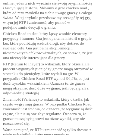
online, jeden z nich wyróżnia się swoją oryginalnością
i fascynującą historią. Mówimy o grze
chicken road
,
która od razu zwróciła na siebie uwagę graczy z całego
świata. W tej artykule przedstawimy szczegóły tej gry,
w tym jej RTP i zmienność, aby pomoć w
podejmowaniu decyzji o graniu.
Chicken Road to slot, który łączy w sobie elementy
przygody i humoru. Gra jest oparta na historii o grupie
kur, które podróżują wzdłuż drogi, aby dotrzeć do
swojego celu. Gra jest pełna akcji, emocji i
niesamowitych efektów wizualnych, co sprawia, że jest
ona niezwykle interesująca dla graczy.
RTP (Return to Player) to wskaźnik, który określa, ile
procent wygranych pieniędzy gracze mogą otrzymać w
stosunku do pieniędzy, które wydali na grę. W
przypadku Chicken Road RTP wynosi 96,5%, co jest
dość wysokim wskaźnikiem. Oznacza to, że gracze
mogą otrzymać dość duże wygrane, jeśli będą grali z
odpowiednią strategią.
Zmienność (Variance) to wskaźnik, który określa, jak
często wygrywają gracze. W przypadku Chicken Road
zmienność jest średnia, co oznacza, że wygrane są dość
częste, ale nie są one zbyt regularne. Oznacza to, że
gracze muszą być gotowi na różne wyniki, aby nie
rozczarować się.
Warto pamiętać, że RTP i zmienność są tylko dwoma z
wielu wskaźników, które mogą pomóc w