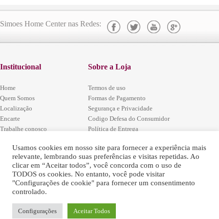
Simoes Home Center nas Redes:
Institucional
Sobre a Loja
Home
Termos de uso
Quem Somos
Formas de Pagamento
Localização
Segurança e Privacidade
Encarte
Codigo Defesa do Consumidor
Trabalhe conosco
Política de Entrega
Fale Conosco
Política de Arrependimento e Trocas
Localização
Usamos cookies em nosso site para fornecer a experiência mais
relevante, lembrando suas preferências e visitas repetidas. Ao
clicar em “Aceitar todos”, você concorda com o uso de
Estrada Rio / São Paulo, (BR-
TODOS os cookies. No entanto, você pode visitar
465) Km54 - Santa Sofia -
"Configurações de cookie" para fornecer um consentimento
Seropédica - RJ
Simões Home Center - © 2016 - Todos
controlado.
Antes do pedágio, entre o Arco
os Direitos Reservados.
Metropolitano e Via Dutra
Tel: (21) 96417-9601
Configurações
Aceitar Todos
WhatsApp: (21) 96416-8425