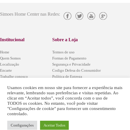
Simoes Home Center nas Redes:
Institucional
Sobre a Loja
Home
Termos de uso
Quem Somos
Formas de Pagamento
Localização
Segurança e Privacidade
Encarte
Codigo Defesa do Consumidor
Trabalhe conosco
Política de Entrega
Fale Conosco
Política de Arrependimento e Trocas
Localização
Usamos cookies em nosso site para fornecer a experiência mais
relevante, lembrando suas preferências e visitas repetidas. Ao
clicar em “Aceitar todos”, você concorda com o uso de
Estrada Rio / São Paulo, (BR-
TODOS os cookies. No entanto, você pode visitar
465) Km54 - Santa Sofia -
"Configurações de cookie" para fornecer um consentimento
Seropédica - RJ
Simões Home Center - © 2016 - Todos
controlado.
Antes do pedágio, entre o Arco
os Direitos Reservados.
Metropolitano e Via Dutra
Tel: (21) 96417-9601
Configurações
Aceitar Todos
WhatsApp: (21) 96416-8425