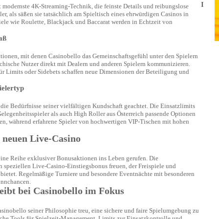
I
 modernste 4K-Streaming-Technik, die feinste Details und reibungslose
er, als säßen sie tatsächlich am Spieltisch eines ehrwürdigen Casinos in
iele wie Roulette, Blackjack und Baccarat werden in Echtzeit von
aß
ktionen, mit denen Casinobello das Gemeinschaftsgefühl unter den Spielern
eichische Nutzer direkt mit Dealern und anderen Spielern kommunizieren.
 Limits oder Sidebets schaffen neue Dimensionen der Beteiligung und
ielertyp
die Bedürfnisse seiner vielfältigen Kundschaft geachtet. Die Einsatzlimits
elegenheitsspieler als auch High Roller aus Österreich passende Optionen
ten, während erfahrene Spieler von hochwertigen VIP-Tischen mit hohen
 neuen Live-Casino
eine Reihe exklusiver Bonusaktionen ins Leben gerufen. Die
 speziellen Live-Casino-Einstiegsbonus freuen, der Freispiele und
le bietet. Regelmäßige Turniere und besondere Eventnächte mit besonderen
innchancen.
eibt bei Casinobello im Fokus
sinobello seiner Philosophie treu, eine sichere und faire Spielumgebung zu
eiche Tools für Spielzeit-Management, Limits zur Einsatzkontrolle und