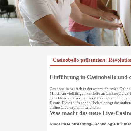
Casinobello präsentiert: Revolutio
Einführung in Casinobello und 
Casinobello hat sich in der österreichischen Online
Mit einem vielfältigen Portfolio an Casinospielen
ganz Österreich. Aktuell sorgt Casinobello mit der
Furore. Dieses aufregende Update bringt das authe
online Glücksspiel in Österreich.
Was macht das neue Live-Casino
Modernste Streaming-Technologie für ma