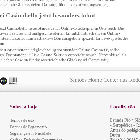
en mit Glücksspielen. Das sorgt für ein verantwortungsvolles,
i Casinobello jetzt besonders lohnt
tzt Casinobello neue Standards für Online-Glücksspiel in Österreich. Die
iven Features und maßgeschneiderten Einsatzlimits schafft ein Online-
hsteht. Dazu kommen attraktive Bonusangebote speziell für Live-Spiele, die
rn.
eitsorientierten und gleichzeitig spannenden Online-Casino ist, sollte
en. Die brandneue Live-Casino-Sektion verspricht sowohl Nervenkitzel als
n echter Gewinn für die österreichische Glücksspiel-Community.
Simoes Home Center nas Rede
Sobre a Loja
Localização
Termos de uso
Estrada Rio / S
- Seropédica - R
Formas de Pagamento
Antes do pedágio
Segurança e Privacidade
Dutra
Codigo Defesa do Consumidor