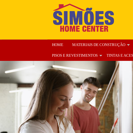
HOME
MATERIAIS DE CONSTRUÇÃO
PISOS E REVESTIMENTOS
TINTAS E ACE
ENCARTE
NOSSA LOJA
ORÇAMENT