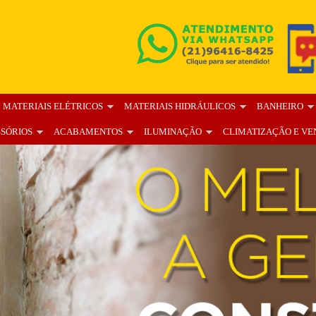
MATERIAIS ELÉTRICOS
MATERIAIS HIDRÁULICOS
BANHEIRO
SSÓRIOS
ACABAMENTOS
ILUMINAÇÃO
CLIMATIZAÇÃO E VE
OS
BLOG
FALE CONOSCO