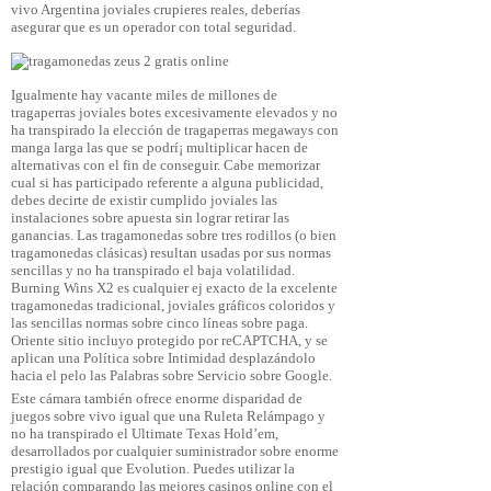
vivo Argentina joviales crupieres reales, deberías
asegurar que es un operador con total seguridad.
Igualmente hay vacante miles de millones de
tragaperras joviales botes excesivamente elevados y no
ha transpirado la elección de tragaperras megaways con
manga larga las que se podrí¡ multiplicar hacen de
alternativas con el fin de conseguir. Cabe memorizar
cual si has participado referente a alguna publicidad,
debes decirte de existir cumplido joviales las
instalaciones sobre apuesta sin lograr retirar las
ganancias. Las tragamonedas sobre tres rodillos (o bien
tragamonedas clásicas) resultan usadas por sus normas
sencillas y no ha transpirado el baja volatilidad.
Burning Wins X2 es cualquier ej exacto de la excelente
tragamonedas tradicional, joviales gráficos coloridos y
las sencillas normas sobre cinco líneas sobre paga.
Oriente sitio incluyo protegido por reCAPTCHA, y se
aplican una Política sobre Intimidad desplazándolo
hacia el pelo las Palabras sobre Servicio sobre Google.
Este cámara también ofrece enorme disparidad de
juegos sobre vivo igual que una Ruleta Relámpago y
no ha transpirado el Ultimate Texas Hold’em,
desarrollados por cualquier suministrador sobre enorme
prestigio igual que Evolution. Puedes utilizar la
relación comparando las mejores casinos online con el