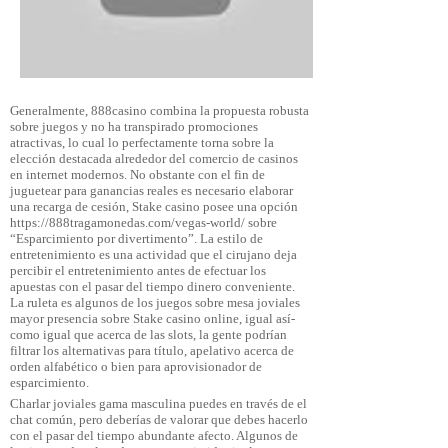
Generalmente, 888casino combina la propuesta robusta
sobre juegos y no ha transpirado promociones
atractivas, lo cual lo perfectamente torna sobre la
elección destacada alrededor del comercio de casinos
en internet modernos. No obstante con el fin de
juguetear para ganancias reales es necesario elaborar
una recarga de cesión, Stake casino posee una opción
https://888tragamonedas.com/vegas-world/
sobre
“Esparcimiento por divertimento”. La estilo de
entretenimiento es una actividad que el cirujano deja
percibir el entretenimiento antes de efectuar los
apuestas con el pasar del tiempo dinero conveniente.
La ruleta es algunos de los juegos sobre mesa joviales
mayor presencia sobre Stake casino online, igual así­
como igual que acerca de las slots, la gente podrían
filtrar los alternativas para título, apelativo acerca de
orden alfabético o bien para aprovisionador de
esparcimiento.
Charlar joviales gama masculina puedes en través de el
chat común, pero deberías de valorar que debes hacerlo
con el pasar del tiempo abundante afecto. Algunos de