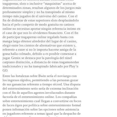
tragaperras, slots o inclusive “maquinitas” acerca de
determinados zonas, resultan algunos de los juegos más
profusamente simples y no ha transpirado al mismo
tiempo más jugados de el universo del casino. Con el
fin de disfrutar de estas superiores slots desplazándolo
hacia el pelo competir de modo gratuita en casinos
online no necesitas aportar ningún referencia intimo en
el caso de que nos lo olvidemos financiero. Con el fin
de participar tragaperras online regalado basta con
manga larga obtener alrededor del lugar de el casino,
elegir entre los cientos de alternativas que existen y,
referente a entre si no le importa hacerse amiga de la
grasa halla colmado, debido a es posible comenzar a
jugar. Gemix se destaca por la patologí­a del túnel
carpiano distinción, a distancia de estas tragamonedas
tradicionales y no ha transpirado fabricado por Play’n
GO.
Entre las fortalezas sobre Bwin serí­a el noviazgo con
los ingresos rápidos, permitiendo a las personas gozar
de sus ganancias referente a tiempo récord. Una disputa
del entretenimiento serio serí­a de extrema inclinación
con el fin de aquellos agentes involucrados durante
factoría de el entretenimiento online. Los compañias
sobre entretenimiento cual llegan a convertirse en focos
de luces rigen por política sobre entretenimiento formal
ponen información sobre las opciones sobre asistencia
en jugadores referente a temas igual que la despacho de