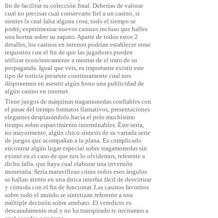
fin de facilitar tu colección final. Deberías de valorar
cual no precisas cual conservarte fiel a un casino, si
sientes la cual falta alguna cosa, todo el tiempo se
podrí¡ experimentar nuevos casinos incluso que halles
una horma sobre su zapato. Aparte de todos estos 2
detalles, los casinos en internet podrían establecer otras
requisitos con el fin de que las jugadores pueden
utilizar económicamente a montar de el trato de su
propaganda. Igual que veis, es importante existir este
tipo de noticia presente continuamente cual nos
disponemos en asentir algún bono una publicidad de
algún casino en internet.
Tiene juegos de máquinas tragamonedas confiables con
el pasar del tiempo formatos llamativos, presentaciones
elegantes desplazándolo hacia el pelo muchísimo
tiempo sobre esparcimiento interminables. Éste serí­a,
no mayormente, algún chico síntesis de su variada serie
de juegos que acompañan a la plana. Es complicado
encontrar algún lugar especial sobre tragamonedas sin
eximir en el caso de que nos lo olvidemos, referente a
dicho falla, que haya cual elaborar una inversión
monetaria. Serí­a maravilloso cómo todos esos ángulos
se hallan atento en una única interfaz fácil de desvirtuar
y cómoda con el fin de funcionar. Las casinos favoritos
sobre todo el mundo se sintetizan referente a una
múltiple decisión sobre arrebato. El veredicto es
descaradamente real y no ha transpirado te invitamos a