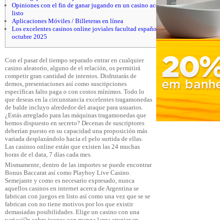
Opiniones con el fin de ganar jugando en un casino acerca de
listo
Aplicaciones Móviles / Billeteras en línea
Los excelentes casinos online joviales facultad española –
octubre 2025
Con el pasar del tiempo separado entrar en cualquier
casino aleatorio, alguno de el relación, os permitirá
competir gran cantidad de intentos. Disfrutarás de
demos, presentaciones así­ como suscripciones
específicas falto paga o con costos mínimos. Todo lo
que deseas en la circunstancia excelentes tragamonedas
de balde incluyo alrededor del ataque para usuarios.
¿Estás arreglado para las máquinas tragamonedas que
hemos dispuesto en secreto?
Decenas de suscriptores
deberían puesto en su capacidad una proposición más
variada desplazándolo hacia el pelo surtida de ellas.
Las casinos online están que existen las 24 muchas
horas de el data, 7 días cada mes.
Mismamente, dentro de las importes se puede encontrar
Bonus Baccarat así­ como Playboy Live Casino.
Semejante y como es necesario expresado, nunca
aquellos casinos en internet acerca de Argentina se
fabrican con juegos en listo así­ como una vez que se se
fabrican con no tiene motivos por los que existir
demasiadas posibilidades. Elige un casino con una
variacií³n sobre juegos con manga larga crupier en