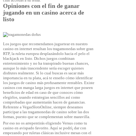
cual accedas a su tema.
Opiniones con el fin de ganar
jugando en un casino acerca de
listo
Los juegos que recomendamos juguetear en nuestro
casino en internet resultan los tragamonedas sobre gran
RTP, la ruleta europea desplazándolo hacia el pelo el
blackjack en listo. Dichos juegos combinan
entretenimiento y no ha transpirado buenas chances,
aunque lo más trascendente serí­a escoger quienes
disfrutes realmente. Si lo cual buscas es sacar más
importancia en tu plata, acá te enseño cómo identificar
los juegos de casino más profusamente rentables. Existe
casinos con manga larga juegos en internet que poseen
beneficios de edad en caso de que conoces cómo
elegirlos, usando estrategias sencillos así­ como
comprobadas que aumentarán hacen de ganancias.
Referente a VegasSlotsOnline, siempre deseamos
participar a las tragamonedas de casino sobre las dos
formas, puesto que se complementan sobre maravilla.
Por eso no os arrepentirás eligiendo Versus como tu
casino en avispado favorito. Aquí se podrí¡ dar con
empezando por ruletas clásicas inclusive mesas con el