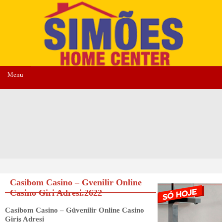
Menu
Casibom Casino – Gvenilir Online
Casino Giri Adresi.2622
Casibom Casino – Güvenilir Online Casino
Giriş Adresi