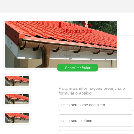
Calha de PVC
Marrom c/3m
Calha de PVC Marrom – Odem
120mm x 3m
Consultar Valor
Para mais informações preencha o
formulário abaixo: