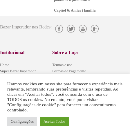
Capítol 6: Amics i família
Bazar Imperador nas Redes:
Institucional
Sobre a Loja
Home
Termos e uso
Super Bazar Imperador
Formas de Pagamento
Localização
Segurança e Privacidade
Central de Atendimento
Codigo Defesa do Consumidor
Usamos cookies em nosso site para fornecer a experiência mais
relevante, lembrando suas preferências e visitas repetidas. Ao
Trabalhe conosco
Regulamentos das Promoções
clicar em “Aceitar todos”, você concorda com o uso de
Fale Conosco
Política de Arrependimento e Trocas
TODOS os cookies. No entanto, você pode visitar
"Configurações de cookie" para fornecer um consentimento
controlado.
Configurações
Aceitar Todos
Super Bazar Imperial - © 2016 - Todos
os Direitos Reservados.