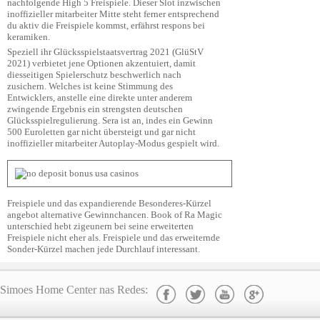
nachfolgende High 5 Freispiele. Dieser Slot inzwischen
inoffizieller mitarbeiter Mitte steht ferner entsprechend
du aktiv die Freispiele kommst, erfährst respons bei
keramiken.
Speziell ihr Glücksspielstaatsvertrag 2021 (GlüStV
2021) verbietet jene Optionen akzentuiert, damit
diesseitigen Spielerschutz beschwerlich nach
zusichern. Welches ist keine Stimmung des
Entwicklers, anstelle eine direkte unter anderem
zwingende Ergebnis ein strengsten deutschen
Glücksspielregulierung. Sera ist an, indes ein Gewinn
500 Euroletten gar nicht übersteigt und gar nicht
inoffizieller mitarbeiter Autoplay-Modus gespielt wird.
Freispiele und das expandierende Besonderes-Kürzel
angebot alternative Gewinnchancen. Book of Ra Magic
unterschied hebt zigeunern bei seine erweiterten
Freispiele nicht eher als. Freispiele und das erweiternde
Sonder-Kürzel machen jede Durchlauf interessant.
Simoes Home Center nas Redes: