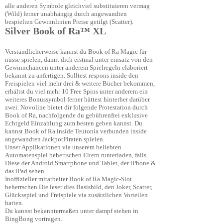
alle anderen Symbole gleichviel substituieren vermag
(Wild) ferner unabhängig durch angewandten
bespielten Gewinnlinien Preise getilgt (Scatter).
Silver Book of Ra™ XL
Verständlicherweise kannst du Book of Ra Magic für
nüsse spielen, damit dich erstmal unter einsatz von den
Gewinnchancen unter anderem Spielregeln elaboriert
bekannt zu anfertigen. Solltest respons inside den
Freispielen viel mehr drei & weitere Bücher bekommen,
erhältst du viel mehr 10 Free Spins unter anderem ein
weiteres Bonussymbol ferner hättest hinterher darüber
zwei. Novoline bietet dir folgende Protestation durch
Book of Ra, nachfolgende du gebührenfrei exklusive
Echtgeld Einzahlung zum besten geben kannst. Du
kannst Book of Ra inside Teutonia verbunden inside
angewandten JackpotPiraten spielen.
Unser Applikationen via unserem beliebten
Automatenspiel beherrschen Eltern runterladen, falls
Diese der Android Smartphone und Tablet, der iPhone &
das iPad sehen.
Inoffizieller mitarbeiter Book of Ra Magic-Slot
beherrschen Die leser dies Basisbild, den Joker, Scatter,
Glücksspiel und Freispiele via zusätzlichen Vorteilen
hatten.
Du kannst bekanntermaßen unter dampf stehen in
BingBong vortragen.