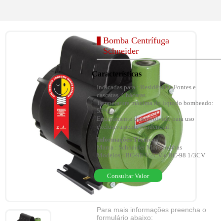
Bomba Centrífuga
Schneider
Características
Indicadas para : Residências,Fontes e
cascatas, Chácaras
Temperatura máxima do líquido bombeado:
55°C.
Equipamento desenvolvido para uso
exclusivamente residencial.
Informações Técnicas
Marca : Schneider Motobombas
Modelos : BC-98 1/2CV e BC-98 1/3CV
Consultar Valor
Para mais informações preencha o
formulário abaixo: