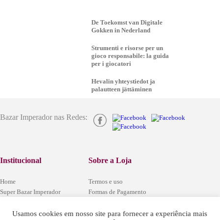
De Toekomst van Digitale
Gokken in Nederland
Strumenti e risorse per un
gioco responsabile: la guida
per i giocatori
Hevalin yhteystiedot ja
palautteen jättäminen
Bazar Imperador nas Redes:
Institucional
Sobre a Loja
Home
Termos e uso
Super Bazar Imperador
Formas de Pagamento
Localização
Segurança e Privacidade
Central de Atendimento
Codigo Defesa do Consumidor
Usamos cookies em nosso site para fornecer a experiência mais