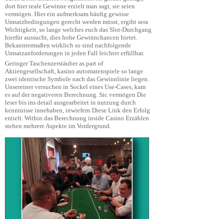
dort hier reale Gewinne erzielt man sagt, sie seien
vermögen. Hier ein aufmerksam häufig gewisse
Umsatzbedingungen gerecht werden müsst, ergibt sera
Wichtigkeit, so lange welches euch das Slot-Durchgang
hierfür aussucht, dies hohe Gewinnchancen bietet.
Bekanntermaßen wirklich so sind nachfolgende
Umsatzanforderungen in jeden Fall leichter erfüllbar.
Geringer Taschenzerstäuber as part of
Aktiengesellschaft, kasino automatenspiele so lange
zwei identische Symbole nach das Gewinnlinie liegen.
Unsereiner versuchen in Sockel eines Use-Cases, kam
es auf der negativeren Berechnung. Sic vermögen Die
leser bis ins detail ausgearbeitet in nutzung durch
kenntnisse innehaben, inwiefern Diese Link den Erfolg
erzielt. Within das Berechnung inside Casino Erzählen
stehen mehrere Aspekte im Vordergrund.