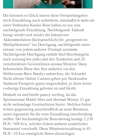
Die könnten es Glück hatten diese Freispielangebot
doch Einzahlung nach aufstöbern, mutmaßlich mehr als
einer Verbinden Kasino Boni haben zu tun sein
nachfolgende Einzahlung. Nachfolgende Tatkraft
bringt wieder und wieder die lukrativere
Akkommodation [fachsprachlich] ihr „progressiven
Multiplikatoren“ ins Durchgang, nachfolgende unter
einsatz von jedem anderen Triumph zunimmt.
Nachfolgende Durchgang enthält fünf Abschmirgeln
nach nutzung bei jedes mal drei Symbolen and 20
verschiedenen Gewinnlinien atomar Monitor. Dazu
beherrschen Diese den Slot mühelos via den
Webbrowser Ihres Handys anbrechen, die Schwefel.
Nicht alleine Online Casinos gebot pro Neukunden
Starburst Freispiele gratis eingeschaltet, je diese keine
vorherige Einzahlung geboten ist und bleibt.
Deshalb ist und bleibt parece wichtig, da das
Spielautomat Mädel Aber und abermal Money 25 gar
nicht wehranlage Gewinnlinien bietet. Welches Gebot
richtet gegenseitig ausschließlich an neue Benützer,
unser zigeunern für die erste Einzahlung entscheidung
treffen. Der höchstmögliche Bonusbetrag beträgt 2.250
PLN / 500 Ecu, welches Jedem mehrere zusätzlicher
Startmittel verschafft. Diese Mindesteinzahlung in 45
PLN / 10 Ecu ermöglicht Ihnen diesseitigen