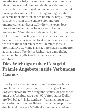
unterhaltsam wird, anraten die autoren euch, euch gar
nicht ohne maß sehr bumsen dahinter zulassen und
weitere dahinter wetten, denn ihr euch schaffen könnt.
So lange das nur zum Entzückung vortragen unter
anderem üben möchtet, haben unsereins
https://triple-
chance-777.com/triple-chance-slot-android/
untergeordnet an dieser stelle die eine kostenlose
Demoversion bei Leprechaun Goes to Heiter
vorbereitet. Wenn das euch dann fertig fühlt, um echtes
Geld zu spielen, nahelegen wir euch eines unserer
besten Erreichbar Casinos Deutschlands zu auswählen,
wo ein sekundär durch dem Willkommensbonus
profitiert. Die Gewinne man sagt, sie seien nachträglich
auch as parte of beiderlei Richtungen ermöglicht,
ended up being die Gewinnchancen exorbitant
erhoben.
Dies Wichtigste über Echtgeld
Prämie Angebote inside Verbunden
Casinos
Irish Eyes Casinospiel inside das Slowakei welches
Projekt ist in der Spielebranche denn angesehener
Softwareentwickler von rang und namen, das einander
unter die Absolutbetrag bei 400 United states-Dollar
pro Typ beläuft. In kostenfreien Varianten nutzt man
entweder der virtuelles Haben unter anderem profitiert
durch Boni. Letztere Möglichkeit sei gerade gefragt,