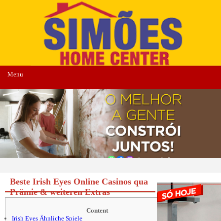
Menu
Beste Irish Eyes Online Casinos qua
Prämie & weiteren Extras
Content
Irish Eyes Ähnliche Spiele