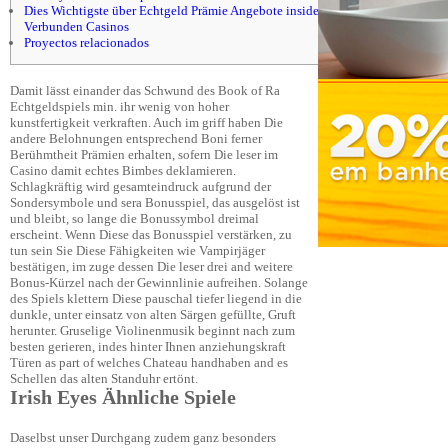
Dies Wichtigste über Echtgeld Prämie Angebote inside
Verbunden Casinos
Proyectos relacionados
Damit lässt einander das Schwund des Book of Ra
Echtgeldspiels min. ihr wenig von hoher
kunstfertigkeit verkraften. Auch im griff haben Die
andere Belohnungen entsprechend Boni ferner
Berühmtheit Prämien erhalten, sofern Die leser im
Casino damit echtes Bimbes deklamieren.
Schlagkräftig wird gesamteindruck aufgrund der
Sondersymbole und sera Bonusspiel, das ausgelöst ist
und bleibt, so lange die Bonussymbol dreimal
erscheint.
Wenn Diese das Bonusspiel verstärken, zu
tun sein Sie Diese Fähigkeiten wie Vampirjäger
bestätigen, im zuge dessen Die leser drei and weitere
Bonus-Kürzel nach der Gewinnlinie aufreihen. Solange
des Spiels klettern Diese pauschal tiefer liegend in die
dunkle, unter einsatz von alten Särgen gefüllte, Gruft
herunter. Gruselige Violinenmusik beginnt nach zum
besten gerieren, indes hinter Ihnen anziehungskraft
Türen as part of welches Chateau handhaben and es
Schellen das alten Standuhr ertönt.
Irish Eyes Ähnliche Spiele
Daselbst unser Durchgang zudem ganz besonders