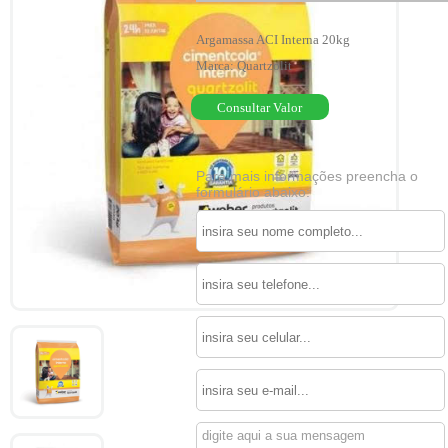
Argamassa ACI Interna 20kg
Marca: Quartzolit
Consultar Valor
Para mais informações preencha o
formulário abaixo: