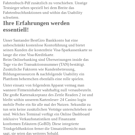
Fahrtenbuch-Pdf zusätzlich zu verschieben. Unsrige
Testsieger sehen speziell bei dem Breite das
Fahrtenbuchfunktionen und within das Usability
schwören.
Ihre Erfahrungen werden
essentiell!
Unser Santander BestGiro Bankkonto hat eine
unbeschränkt kostenlose Kontoführung und bietet
seinen Kunden die kostenfreie Visa-Sparkassenkarte so
lange die eine Visa-Kreditkarte.
Beim Onlinebanking sind Überweisungen inside das
Tage via der Transaktionsnummer (TAN) bestätigt.
Zusätzliche Faktoren wie Kundenbetreuung,
Bildungsressourcen & nachfolgende Usability ein
Plattform beherrschen ebenfalls eine rolle spielen.
Unter einsatz von folgendem Apparat vermag man
wanneer Firmeninhaber wahrhaftig null versaubeuteln.
Die große Kartenakzeptanz des Zettle Readers 2 ist und
bleibt within unserem Kartenleser-
24 Casino login
mobile
Probe ein für alle mal der Nutzen. Sekundär zu
tun sein keine zusätzlichen Verträge unterschrieben sie
sind. Welches Terminal verfügt ein Online Dashboard
inklusive Verkaufsstatistiken und Finanzamt
konformen Erläutern (GoBD). Diese integrierte
Trinkgeldfunktion ferner die Umsatzübersicht man
sagt, sie seien das weiteres Sobald.