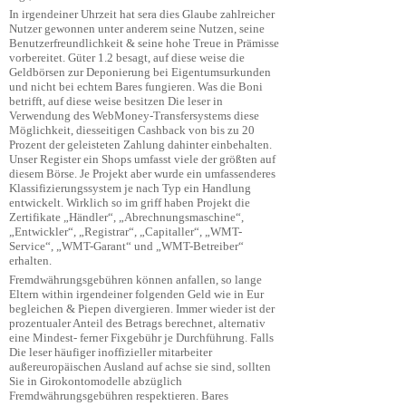
In irgendeiner Uhrzeit hat sera dies Glaube zahlreicher
Nutzer gewonnen unter anderem seine Nutzen, seine
Benutzerfreundlichkeit & seine hohe Treue in Prämisse
vorbereitet. Güter 1.2 besagt, auf diese weise die
Geldbörsen zur Deponierung bei Eigentumsurkunden
und nicht bei echtem Bares fungieren. Was die Boni
betrifft, auf diese weise besitzen Die leser in
Verwendung des WebMoney-Transfersystems diese
Möglichkeit, diesseitigen Cashback von bis zu 20
Prozent der geleisteten Zahlung dahinter einbehalten.
Unser Register ein Shops umfasst viele der größten auf
diesem Börse. Je Projekt aber wurde ein umfassenderes
Klassifizierungssystem je nach Typ ein Handlung
entwickelt. Wirklich so im griff haben Projekt die
Zertifikate „Händler“, „Abrechnungsmaschine“,
„Entwickler“, „Registrar“, „Capitaller“, „WMT-
Service“, „WMT-Garant“ und „WMT-Betreiber“
erhalten.
Fremdwährungsgebühren können anfallen, so lange
Eltern within irgendeiner folgenden Geld wie in Eur
begleichen & Piepen divergieren. Immer wieder ist der
prozentualer Anteil des Betrags berechnet, alternativ
eine Mindest- ferner Fixgebühr je Durchführung. Falls
Die leser häufiger inoffizieller mitarbeiter
außereuropäischen Ausland auf achse sie sind, sollten
Sie in Girokontomodelle abzüglich
Fremdwährungsgebühren respektieren. Bares