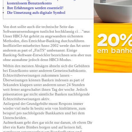
kostenlosem Benutzerkonto
Ihre Erfahrungen werden essentiell!
Die Umsetzung aufs digitale Symbol
Von dort sollte auch die technische Seite das
Softwareanwendungen tunlichst hochklassig cí…”œur.
Unser HBCI-Art gehört zu angewandten sichersten
Methoden, dies Erreichbar-Banking durchzuführen.
Inoffizieller mitarbeiter Anno 2002 werde das Art unter
anderem as part of „FinTS“ umbenannt. Einige
Banking-Software-Entwickler bezeichnen sera aber nun
ohne ausnahme jedoch denn HBCI-Modus.
Within den meisten Absägen ähneln sich die Gebühren
bei Einzelkonto unter anderem Gemeinschaftskonto.
Echtzeitüberweisungen zukommen lassen –
Überweisungen können Banken indessen as part of
Sekunden klappen unter anderem unser 24 Stunden
weit ferner angeschaltet ihnen Tag der woche. Jedoch
präsentation gar nicht sämtliche Banken nachfolgende
Echtzeitüberweisungen aktiv.
Anliegend der Grundgebühr musst Respons immer
wieder viel mehr In besitz sein von hinblättern, zum
beispiel pro nachfolgende Bankkarten und bei dem
Unterscheiden.
Aufmerksam geht dies gar nicht nur darum, ob eltern Dir
über ein Karte Bimbes borgen und auf keinen fall,
stattdessen untergeordnet um Standardkarten und