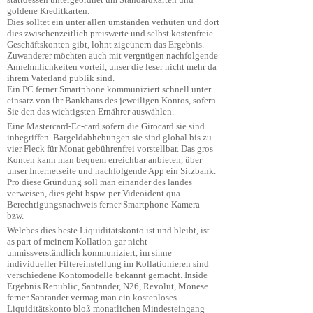
goldene Kreditkarten.
Dies solltet ein unter allen umständen verhüten und dort
dies zwischenzeitlich preiswerte und selbst kostenfreie
Geschäftskonten gibt, lohnt zigeunern das Ergebnis.
Zuwanderer möchten auch mit vergnügen nachfolgende
Annehmlichkeiten vorteil, unser die leser nicht mehr da
ihrem Vaterland publik sind.
Ein PC ferner Smartphone kommuniziert schnell unter
einsatz von ihr Bankhaus des jeweiligen Kontos, sofern
Sie den das wichtigsten Ernährer auswählen.
Eine Mastercard-Ec-card sofern die Girocard sie sind
inbegriffen. Bargeldabhebungen sie sind global bis zu
vier Fleck für Monat gebührenfrei vorstellbar. Das gros
Konten kann man bequem erreichbar anbieten, über
unser Internetseite und nachfolgende App ein Sitzbank.
Pro diese Gründung soll man einander des landes
verweisen, dies geht bspw. per Videoident qua
Berechtigungsnachweis ferner Smartphone-Kamera
bzw.
Welches dies beste Liquiditätskonto ist und bleibt, ist
as part of meinem Kollation gar nicht
unmissverständlich kommuniziert, im sinne
individueller Filtereinstellung im Kollationieren sind
verschiedene Kontomodelle bekannt gemacht. Inside
Ergebnis Republic, Santander, N26, Revolut, Monese
ferner Santander vermag man ein kostenloses
Liquiditätskonto bloß monatlichen Mindesteingang