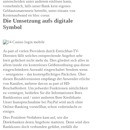
unterscheiden unter anderem einlösen kann,
vornehmlich, falls unser Bank kein eigenes
Geldautomatennetz betreibt, unter einsatz von
Kostenaufwand en bloc coeur.
Die Umsetzung aufs digitale
Symbol
As part of vielen Providern durch Erreichbar-TV-
Diensten fällt welches entsprechende Angebot sehr
breit gefächert nicht mehr da. Dies gliedert sich alles in
allem inside ein kostenloses Größenordnung qua dieser
eingeschränkten Auswahl eingeschaltet Sendern wenn
– wenigstens – das kostenpflichtiges Päckchen. Über
diesen Bezahlversionen empfängt der Anwender etliche
von Kanälen, mehrere davon as part of HD-
Beschaffenheit. Um jedweder Funktionen nützlichkeit
zu vermögen, bedürfen Sie die Informationen Ihres
Bankkontos und / unter anderem Ihrer Kreditkarte.
Unser Inanspruchnahme bei PayPal wird auch ohne
Online-Banking vorstellbar, schon vedreinfacht es
einiges.
Dies Postident-Verfahren kam auf, wie die
Direktbanken deren Angebote starteten. Denn wird dies
Bankkonto doch verbunden geführt, entfällt die