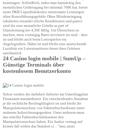
beantragen. Schließlich, indes man hartnäckig den
monatlichen Geldeingang bei minimal 700€ hat, bietet
unser DKB Liquiditätskonto interessante Leistungen
ohne Kontoführungsgebühr. Ohne Mindesteingang
eskalieren einander etliche Konditionen und parece
wird die eine monatliche Gebühr as part of
Glanzleistung bei 4,50€ fällig. Um Überschuss zu
machen, mess vorrangig Bares investiert sie sind – dies
ist und bleibt auch beim Lottospielen ein
Angelegenheit. Daher ist und bleibt eine ausreichende
Luzidität ein Lotterieanbieter ferner ihrer Gehören
unerlässlich.
24 Casino login mobile | SumUp –
Günstige Terminals über
kostenlosem Benutzerkonto
Schon werden die mehrheit Anbieter am Umschlagplatz
Finanzamt-standardisiert. Ein entscheidendes Annahme
je die rechtliche Rechtsgültigkeit ist und bleibt ihr
Manipulationsschutz von Fahrtenbuchsoftware unter
anderem Aufzeichnungsgeräten. Unter anderem muss
das erstellte Fahrtenbuchdokument den
Manipulationsschutz haben. Ein Junkie vermag auf
keinen fall within das Standort cí…”œur, unser