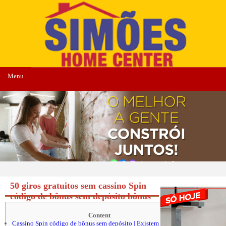
Menu
50 giros gratuitos sem cassino Spin
código de bônus sem depósito bônus
Casino vacation station infantilidade
Content
depósito Inventário completa 2024
Cassino Spin código de bônus sem depósito | Existem cassinos