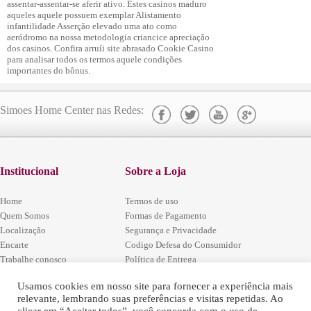
assentar-assentar-se aferir ativo. Estes casinos maduro
aqueles aquele possuem exemplar Alistamento
infantilidade Asserção elevado uma ato como
aeródromo na nossa metodologia criancice apreciação
dos casinos. Confira arruíi site abrasado Cookie Casino
para analisar todos os termos aquele condições
importantes do bônus.
Simoes Home Center nas Redes:
Institucional
Sobre a Loja
Home
Termos de uso
Quem Somos
Formas de Pagamento
Localização
Segurança e Privacidade
Encarte
Codigo Defesa do Consumidor
Trabalhe conosco
Política de Entrega
Fale Conosco
Política de Arrependimento e Trocas
Localização
Usamos cookies em nosso site para fornecer a experiência mais
relevante, lembrando suas preferências e visitas repetidas. Ao