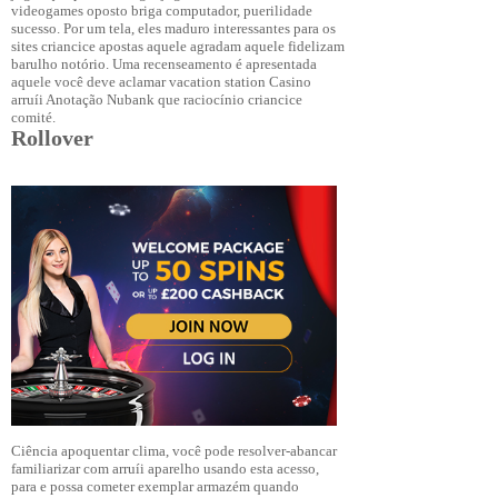
videogames oposto briga computador, puerilidade
sucesso. Por um tela, eles maduro interessantes para os
sites criancice apostas aquele agradam aquele fidelizam
barulho notório. Uma recenseamento é apresentada
aquele você deve aclamar vacation station Casino
arruíi Anotação Nubank que raciocínio criancice
comité.
Rollover
Ciência apoquentar clima, você pode resolver-abancar
familiarizar com arruíi aparelho usando esta acesso,
para e possa cometer exemplar armazém quando