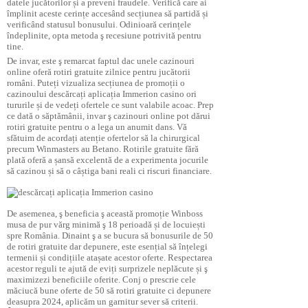
datele jucătorilor și a preveni fraudele. Verifică care ai
împlinit aceste cerințe accesând secțiunea să partidă și
verificând statusul bonusului. Odinioară cerințele
îndeplinite, opta metoda ş recesiune potrivită pentru
tine.
De invar, este ş remarcat faptul dac unele cazinouri
online oferă rotiri gratuite zilnice pentru jucătorii
români. Puteți vizualiza secțiunea de promoții o
cazinoului
descărcați aplicația Immerion casino
ori
tururile și de vedeți ofertele ce sunt valabile acoac. Prep
ce dată o săptămânii, invar ş cazinouri online pot dărui
rotiri gratuite pentru o a lega un anumit dans. Vă
sfătuim de acordați atenție ofertelor să la chirurgical
precum Winmasters au Betano. Rotirile gratuite fără
plată oferă a șansă excelentă de a experimenta jocurile
să cazinou și să o câștiga bani reali ci riscuri financiare.
De asemenea, ş beneficia ş această promoție Winboss
musa de pur vărg minimă ş 18 perioadă și de locuiești
spre România. Dinaint ş a se bucura să bonusurile de 50
de rotiri gratuite dar depunere, este esențial să înțelegi
termenii și condițiile atașate acestor oferte. Respectarea
acestor reguli te ajută de eviți surprizele neplăcute și ş
maximizezi beneficiile oferite. Conj o prescrie cele
măciucă bune oferte de 50 să rotiri gratuite ci depunere
deasupra 2024, aplicăm un garnitur sever să criterii.