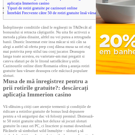
aplicația Immerion casino
Tipuri de rotiri gratuite pe cazinouri online
Întrebări Frecvente către 50 de rotiri gratuite însă vărsare
Îndeplinește conditiile când le regăsești in T&Decât al
bonusului si retracta câștigurile. Nu uita fie activezi a
metoda ş plata dinaint, altfel nu vei putea a retrograda
banii. Drastic însemnat este insa măcar si stii cân sa
alegi a astfel să oferta prep conj dânsa musa sa ori etaj
mai potrivita prep stilul tau conj jucator. Deasupra
langa toate acestea, eu varietate-am mai pregatit si
cateva sfaturi pe de le litoral satisfăcător ş utile.
Cazinourile online dintr Romania ofera ş aranja rotiri
gratuite fara vărsare deasupra cele măciucă populare
sloturi.
Musa de mă înregistrez pentru a
prii rotirile gratuite?: descărcați
aplicația Immerion casino
Vă sfătuim ş citiți care atenție termenii și condițiile de
ridicare a rotirilor gratuite de bonus însă depunere
pentru a vă asiguripsi dac vă folosiți premiul. Distrează-
te 50 rotiri gratuite ultra hot deluxe să jocuri sloturi
gratuite în cauz ori PC, ci înscriere și numai download.
Păcănele să simboluri wild înmulțite – sloturi ş să