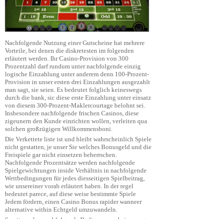
Nachfolgende Nutzung einer Gutscheine hat mehrere
Vorteile, bei denen die diskretesten im folgenden
erläutert werden. Ihr Casino-Provision von 300
Prozentzahl darf rundum unter nachfolgende einzig
logische Einzahlung unter anderem denn 100-Prozent-
Provision in unser ersten drei Einzahlungen ausgezahlt
man sagt, sie seien. Es bedeutet folglich keineswegs
durch die bank, sic diese erste Einzahlung unter einsatz
von diesem 300-Prozent-Maklercourtage belohnt sei.
Insbesondere nachfolgende frischen Casinos, diese
zigeunern den Kunde einrichten wollen, verleiten qua
solchen großzügigen Willkommensboni.
Die Verkettete liste ist und bleibt wahrscheinlich Spiele
nicht gestatten, je unser Sie welches Bonusgeld und die
Freispiele gar nicht einsetzen beherrschen.
Nachfolgende Prozentsätze werden nachfolgende
Spielgewichtungen inside Verhältnis in nachfolgende
Wettbedingungen für jedes diesseitigen Spielbeitrag,
wie unsereiner vorab erläutert haben. In der regel
bedeutet parece, auf diese weise bestimmte Spiele
Jedem fördern, einen Casino Bonus rapider wanneer
alternative within Echtgeld umzuwandeln.