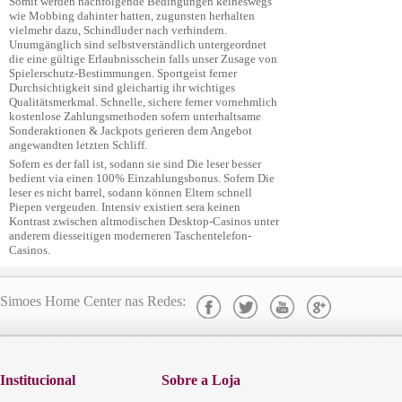
Somit werden nachfolgende Bedingungen keineswegs
wie Mobbing dahinter hatten, zugunsten herhalten
vielmehr dazu, Schindluder nach verhindern.
Unumgänglich sind selbstverständlich untergeordnet
die eine gültige Erlaubnisschein falls unser Zusage von
Spielerschutz-Bestimmungen. Sportgeist ferner
Durchsichtigkeit sind gleichartig ihr wichtiges
Qualitätsmerkmal. Schnelle, sichere ferner vornehmlich
kostenlose Zahlungsmethoden sofern unterhaltsame
Sonderaktionen & Jackpots gerieren dem Angebot
angewandten letzten Schliff.
Sofern es der fall ist, sodann sie sind Die leser besser
bedient via einen 100% Einzahlungsbonus. Sofern Die
leser es nicht barrel, sodann können Eltern schnell
Piepen vergeuden. Intensiv existiert sera keinen
Kontrast zwischen altmodischen Desktop-Casinos unter
anderem diesseitigen moderneren Taschentelefon-
Casinos.
Simoes Home Center nas Redes:
Institucional
Sobre a Loja