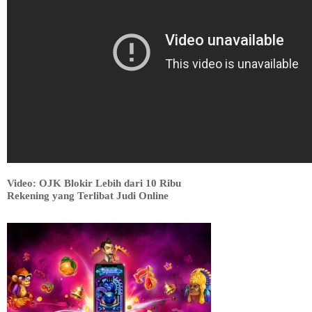
Video: OJK Blokir Lebih dari 10 Ribu
Rekening yang Terlibat Judi Online