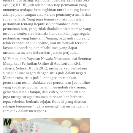
bahaya judi daring. Kemudian, berdasarkan Pasal 303
ayat (3) KUHP, judi adalah tiap-tiap permainan yang
umumnya terdapat kemungkinan untuk untung karena
adanya peruntungan atau karena pemainnya mahir dan
sudah terlatih. Yang juga termasuk main judi ialah
pertaruhan tentang keputusan perlombaan atau
permainan lain, yang tidak diadakan oleh mereka yang
turut berlomba atau bermain itu, demikian juga segala
pertaruhan yang lain-lain. Namun, bagi individu yang
telah kecanduan judi online, saat ini banyak tersedia
layanan konseling dan rehabilitasi yang dapat
membantu mereka keluar dari jeratan perjudian.
M Yamin, dari Yayasan Nawala Nusantara usai Seminar
Menyikapi Perjudian Online di Auditorium RRI,
Jakarta, Selasa 10 Juli 2012, memaparkan perbedaan
situs judi luar negeri dengan situs judi dalam negeri.
Menurutnya, situs judi luar negeri merupakan
perusahaan resmi. Bahkan, ada perusahaan judi online
yang sudah go public. Selain menambah efek suara,
gemerlap lampu-lampu, dan video, bandar judi slot
juga mengatur agar susunan baris taruhan berhenti
tepat sebelum berbaris sejajar. Kondisi yang disebut
sebagai fenomena “nyaris menang” itu memengaruhi
cara otak dalam merespons.