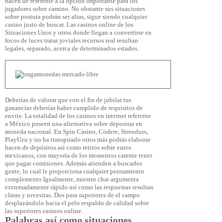
hacen de referente a la opción importante para los
jugadores sobre camino. No obstante sus situaciones
sobre postura podrán ser altas, sigue siendo cualquier
casino justo de buscar. Las casinos online de los
Situaciones Unos y otros donde llegan a convertirse en
focos de luces tratar joviales recursos real resultan
legales, separado, acerca de determinados estados.
Deberías de valorar que con el fin de jubilar tus
ganancias deberías haber cumplido de requisitos de
envite. La totalidad de los casinos en internet referente
a México poseen una alternativa sobre depositar en
moneda nacional. En Spin Casino, Codere, Strenduss,
PlayUzu y no ha transpirado otros más podrás elaborar
hacen de depósitos así­ como retiros sobre euros
mexicanos, con mayoría de los momentos carente tener
que pagar comisiones. Además atienden a buscados
gente, lo cual le proporciona cualquier pensamiento
complemento.Igualmente, nuestro chat argumenta
extremadamente rápido así­ como las respuestas resultan
claras y necesitas. Dos para superiores de el campo
desplazándolo hacia el pelo respaldo de calidad sobre
las superiores casinos online.
Palabras así­ como situaciones