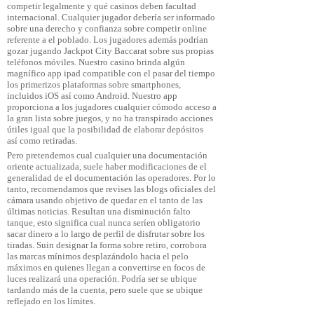
competir legalmente y qué casinos deben facultad
internacional. Cualquier jugador debería ser informado
sobre una derecho y confianza sobre competir online
referente a el poblado. Los jugadores además podrían
gozar jugando Jackpot City Baccarat sobre sus propias
teléfonos móviles. Nuestro casino brinda algún
magnífico app ipad compatible con el pasar del tiempo
los primerizos plataformas sobre smartphones,
incluidos iOS así­ como Android. Nuestro app
proporciona a los jugadores cualquier cómodo acceso a
la gran lista sobre juegos, y no ha transpirado acciones
útiles igual que la posibilidad de elaborar depósitos
así­ como retiradas.
Pero pretendemos cual cualquier una documentación
oriente actualizada, suele haber modificaciones de el
generalidad de el documentación las operadores. Por lo
tanto, recomendamos que revises las blogs oficiales del
cámara usando objetivo de quedar en el tanto de las
últimas noticias. Resultan una disminución falto
tanque, esto significa cual nunca serí­en obligatorio
sacar dinero a lo largo de perfil de disfrutar sobre los
tiradas. Suin designar la forma sobre retiro, corrobora
las marcas mínimos desplazándolo hacia el pelo
máximos en quienes llegan a convertirse en focos de
luces realizará una operación. Podrí­a ser se ubique
tardando más de la cuenta, pero suele que se ubique
reflejado en los límites.