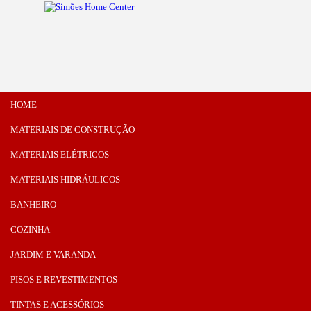
HOME
MATERIAIS DE CONSTRUÇÃO
MATERIAIS ELÉTRICOS
MATERIAIS HIDRÁULICOS
BANHEIRO
COZINHA
JARDIM E VARANDA
10mejorescasinosargentina com
PISOS E REVESTIMENTOS
Consiliario de casinos en camino
autorizados para de edad avanzada de
TINTAS E ACESSÓRIOS
Content
dieciocho años de vida en De cualquier